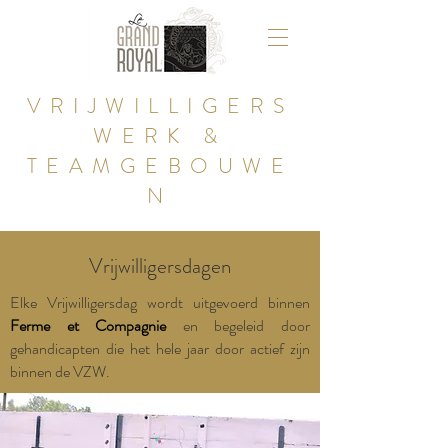
VRIJWILLIGERS
WERK &
TEAMGEBOUWE
N
Vrijwilligersdagen
Elke Vrijwilligersdag wordt uitgevoerd binnen
Ferme et Compagnie
en begeleid door
gehandicapten die het hele jaar door actief zijn
binnen de VZW.