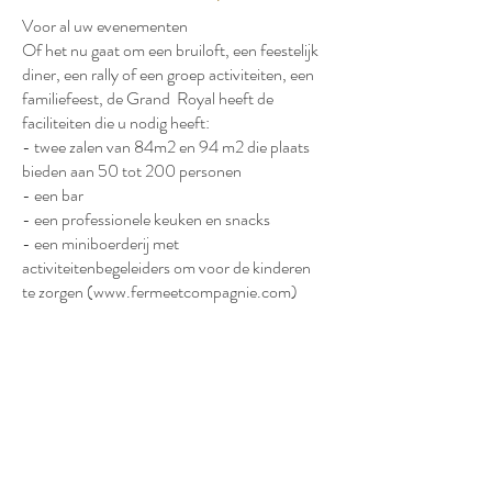
Voor al uw evenementen
Of het nu gaat om een bruiloft, een feestelijk
diner, een rally of een groep activiteiten, een
familiefeest, de Grand Royal heeft de
faciliteiten die u nodig heeft:
- twee zalen van 84m2 en 94 m2 die plaats
bieden aan 50 tot 200 personen
- een bar
- een professionele keuken en snacks
- een miniboerderij met
activiteitenbegeleiders om voor de kinderen
te zorgen (
www.fermeetcompagnie.com
)
- Grand Royal Adventure (lasergame,
bubble foot en arrow combat company) voor
degenen die hun diner willen combineren met
een moment van avontuur
(
www.grandroyaladventures.com
)
Hij is mogelijk om één of twee kamers te
huren, met of zonder activiteiten, .... alle