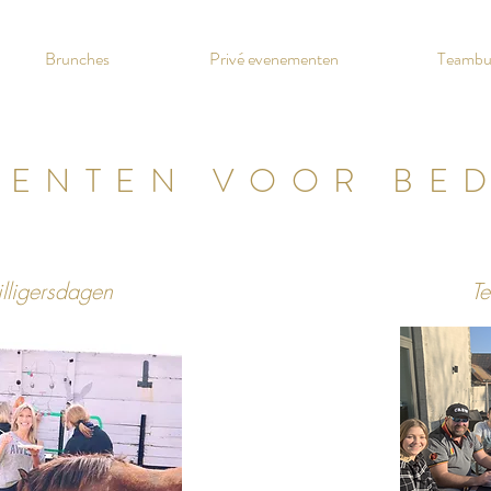
Brunches
Privé evenementen
Teambui
ENTEN VOOR BED
illigersdagen
T