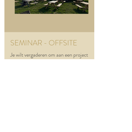
SEMINAR - OFFSITE
Je wilt vergaderen om aan een project
te werken in een groene omgeving,
dan
is
de Grand Royal de ideale plek om
even weg te zijn van uw gebruikelijke
werkomgeving.
Onze infrastructuur omvat:
- twee zalen van 84 m2 en 94 m2 die
plaats bieden aan 50 tot 200
personen