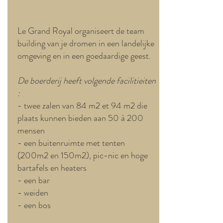
Le Grand Royal organiseert de team
building van je dromen in een landelijke
omgeving en in een goedaardige geest.
De boerderij heeft volgende facilitieiten
:
- twee zalen van 84 m2 et 94 m2 die
plaats kunnen bieden aan 50 à 200
mensen
- een buitenruimte met tenten
(200m2 en 150m2), pic-nic en hoge
bartafels en heaters
- een bar
- weiden
- een bos