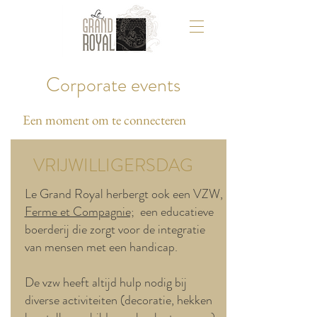
Corporate events
Een moment om te connecteren
VRIJWILLIGERSDAG
Le Grand Royal herbergt ook een VZW,
Ferme et Compagnie;
een educatieve
boerderij die zorgt voor de integratie
van mensen met een handicap.
De vzw heeft altijd hulp nodig bij
diverse activiteiten (decoratie, hekken