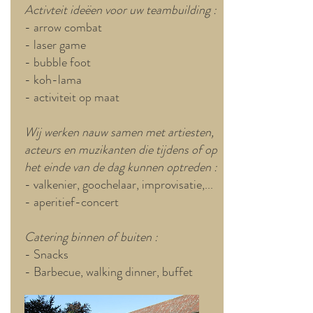
Activteit ideëen voor uw teambuilding :
- arrow combat
- laser game
- bubble foot
- koh-lama
- activiteit op maat
Wij werken nauw samen met artiesten,
acteurs en muzikanten die tijdens of op
het einde van de dag kunnen optreden :
- valkenier, goochelaar, improvisatie,...
- aperitief-concert
Catering binnen of buiten :
- Snacks
- Barbecue, walking dinner, buffet