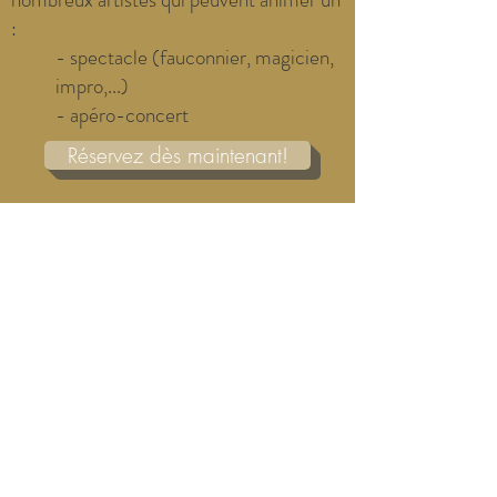
:
- spectacle (fauconnier, magicien,
impro,...)
- apéro-concert
Réservez dès maintenant!
Le Grand Royal
Rue du Grand Royal 2
1390 Grez-Doiceau