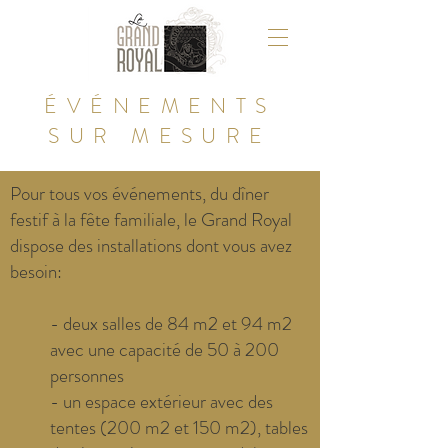
ÉVÉNEMENTS
SUR MESURE
Pour tous vos événements, du dîner
festif à la fête familiale, le Grand Royal
dispose des installations dont vous avez
besoin:
- deux salles de 84 m2 et 94 m2
avec une capacité de 50 à 200
personnes
- un espace extérieur avec des
tentes (200 m2 et 150 m2), tables