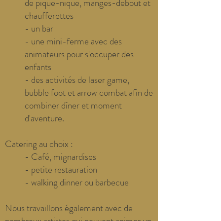
de pique-nique, manges-debout et
chaufferettes
- un bar
- une mini-ferme avec des
animateurs pour s'occuper des
enfants
- des activités de laser game,
bubble foot et arrow combat afin de
combiner dîner et moment
d'aventure.
Catering au choix :
- Café, mignardises
- petite restauration
- walking dinner ou barbecue
Nous travaillons également avec de
nombreux artistes qui peuvent animer un